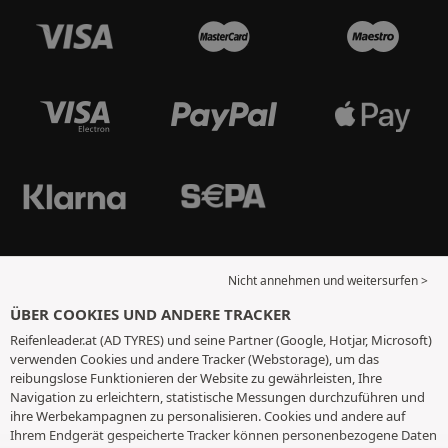
Nicht annehmen und weitersurfen >
ÜBER COOKIES UND ANDERE TRACKER
Reifenleader.at (AD TYRES) und seine Partner (Google, Hotjar, Microsoft)
verwenden Cookies und andere Tracker (Webstorage), um das
reibungslose Funktionieren der Website zu gewährleisten, Ihre
Navigation zu erleichtern, statistische Messungen durchzuführen und
ihre Werbekampagnen zu personalisieren. Cookies und andere auf
Ihrem Endgerät gespeicherte Tracker können personenbezogene Daten