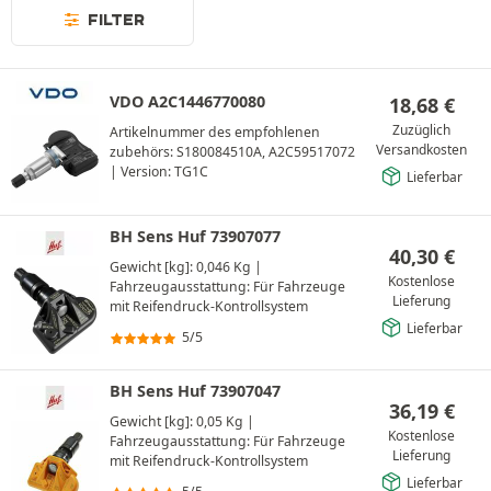
FILTER
VDO A2C1446770080
18,68
€
Zuzüglich
Artikelnummer des empfohlenen
Versandkosten
zubehörs: S180084510A, A2C59517072
|
Version: TG1C
Lieferbar
BH Sens Huf 73907077
40,30
€
Gewicht [kg]: 0,046 Kg
|
Kostenlose
Fahrzeugausstattung: Für Fahrzeuge
Lieferung
mit Reifendruck-Kontrollsystem
Lieferbar
5/5
BH Sens Huf 73907047
36,19
€
Gewicht [kg]: 0,05 Kg
|
Kostenlose
Fahrzeugausstattung: Für Fahrzeuge
Lieferung
mit Reifendruck-Kontrollsystem
Lieferbar