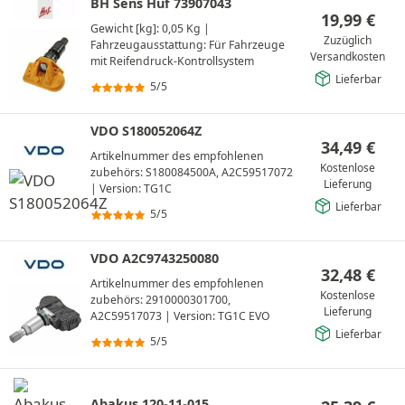
BH Sens Huf 73907043
19,99
€
Gewicht [kg]: 0,05 Kg
|
Zuzüglich
Fahrzeugausstattung: Für Fahrzeuge
Versandkosten
mit Reifendruck-Kontrollsystem
Lieferbar
5/5
VDO S180052064Z
34,49
€
Artikelnummer des empfohlenen
Kostenlose
zubehörs: S180084500A, A2C59517072
Lieferung
|
Version: TG1C
Lieferbar
5/5
VDO A2C9743250080
32,48
€
Artikelnummer des empfohlenen
Kostenlose
zubehörs: 2910000301700,
Lieferung
A2C59517073
|
Version: TG1C EVO
Lieferbar
5/5
Abakus 120-11-015