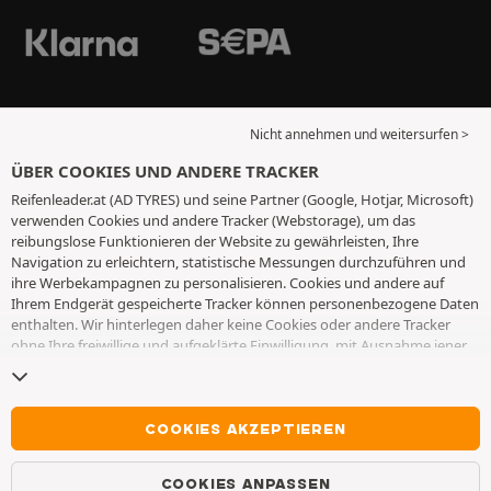
Nicht annehmen und weitersurfen >
ÜBER COOKIES UND ANDERE TRACKER
Reifenleader.at (AD TYRES) und seine Partner (Google, Hotjar, Microsoft)
verwenden Cookies und andere Tracker (Webstorage), um das
reibungslose Funktionieren der Website zu gewährleisten, Ihre
Navigation zu erleichtern, statistische Messungen durchzuführen und
ihre Werbekampagnen zu personalisieren. Cookies und andere auf
Ihrem Endgerät gespeicherte Tracker können personenbezogene Daten
enthalten. Wir hinterlegen daher keine Cookies oder andere Tracker
ohne Ihre freiwillige und aufgeklärte Einwilligung, mit Ausnahme jener,
die für den Betrieb der Webseite unerlässlich sind. Wir speichern Ihre
Auswahl für einen Zeitraum von 6 Monaten. Sie können Ihre
Einwilligung jederzeit widerrufen, indem Sie die Webseite
Cookies und
andere Tracker
besuchen. Sie haben die Möglichkeit, Ihre Navigation
COOKIES AKZEPTIEREN
fortzusetzen, ohne die Hinterlegung von Cookies oder anderen
Trackern zu akzeptieren. Die Ablehnung hat keinen Einfluss auf Ihren
COOKIES ANPASSEN