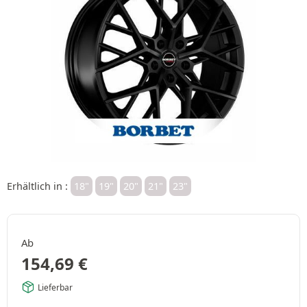
Erhältlich in :
18"
19"
20"
21"
23"
Ab
154,69
€
Lieferbar