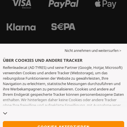
Nicht annehmen und weitersurfen >
ÜBER COOKIES UND ANDERE TRACKER
Reifenleader.at (AD TYRES) und seine Partner (Google, Hotjar, Microsoft)
verwenden Cookies und andere Tracker (Webstorage), um das
reibungslose Funktionieren der Website zu gewährleisten, Ihre
Navigation zu erleichtern, statistische Messungen durchzuführen und
ihre Werbekampagnen zu personalisieren. Cookies und andere auf
Ihrem Endgerät gespeicherte Tracker können personenbezogene Daten
enthalten. Wir hinterlegen daher keine Cookies oder andere Tracker
ohne Ihre freiwillige und aufgeklärte Einwilligung, mit Ausnahme jener,
die für den Betrieb der Webseite unerlässlich sind. Wir speichern Ihre
Auswahl für einen Zeitraum von 6 Monaten. Sie können Ihre
Einwilligung jederzeit widerrufen, indem Sie die Webseite
Cookies und
andere Tracker
besuchen. Sie haben die Möglichkeit, Ihre Navigation
COOKIES AKZEPTIEREN