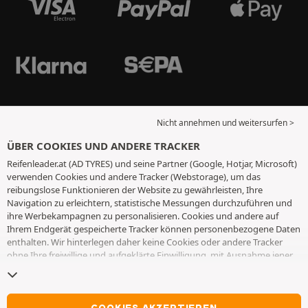
Nicht annehmen und weitersurfen >
ÜBER COOKIES UND ANDERE TRACKER
Reifenleader.at (AD TYRES) und seine Partner (Google, Hotjar, Microsoft)
verwenden Cookies und andere Tracker (Webstorage), um das
reibungslose Funktionieren der Website zu gewährleisten, Ihre
Navigation zu erleichtern, statistische Messungen durchzuführen und
ihre Werbekampagnen zu personalisieren. Cookies und andere auf
Ihrem Endgerät gespeicherte Tracker können personenbezogene Daten
enthalten. Wir hinterlegen daher keine Cookies oder andere Tracker
ohne Ihre freiwillige und aufgeklärte Einwilligung, mit Ausnahme jener,
die für den Betrieb der Webseite unerlässlich sind. Wir speichern Ihre
Auswahl für einen Zeitraum von 6 Monaten. Sie können Ihre
Einwilligung jederzeit widerrufen, indem Sie die Webseite
Cookies und
andere Tracker
besuchen. Sie haben die Möglichkeit, Ihre Navigation
COOKIES AKZEPTIEREN