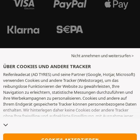
Nicht annehmen und weitersurfen >
ÜBER COOKIES UND ANDERE TRACKER
Reifenleader.at (AD TYRES) und seine Partner (Google, Hotjar, Microsoft)
verwenden Cookies und andere Tracker (Webstorage), um das
reibungslose Funktionieren der Website zu gewährleisten, Ihre
Navigation zu erleichtern, statistische Messungen durchzuführen und
ihre Werbekampagnen zu personalisieren. Cookies und andere auf
Ihrem Endgerät gespeicherte Tracker können personenbezogene Daten
enthalten. Wir hinterlegen daher keine Cookies oder andere Tracker
ohne Ihre freiwillige und aufgeklärte Einwilligung, mit Ausnahme jener,
die für den Betrieb der Webseite unerlässlich sind. Wir speichern Ihre
Auswahl für einen Zeitraum von 6 Monaten. Sie können Ihre
Einwilligung jederzeit widerrufen, indem Sie die Webseite
Cookies und
andere Tracker
besuchen. Sie haben die Möglichkeit, Ihre Navigation
COOKIES AKZEPTIEREN