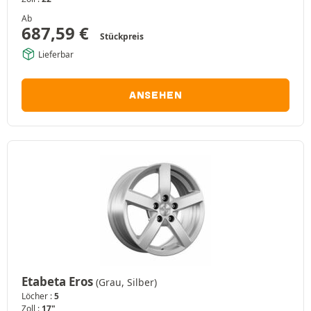
Ab
687,59
€
Stückpreis
Lieferbar
ANSEHEN
Etabeta Eros
(Grau, Silber)
Löcher :
5
Zoll :
17"