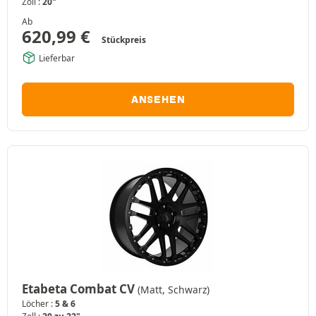
Zoll :
20"
Ab
620,99
€
Stückpreis
Lieferbar
ANSEHEN
Etabeta Combat CV
(Matt, Schwarz)
Löcher :
5 & 6