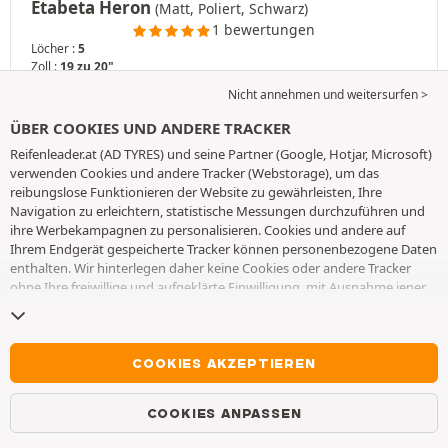
Etabeta Heron
(Matt, Poliert, Schwarz)
1 bewertungen
Löcher :
5
Zoll :
19 zu 20"
Ab
Nicht annehmen und weitersurfen >
450,59
€
Stückpreis
ÜBER COOKIES UND ANDERE TRACKER
Lieferbar
Reifenleader.at (AD TYRES) und seine Partner (Google, Hotjar, Microsoft)
verwenden Cookies und andere Tracker (Webstorage), um das
reibungslose Funktionieren der Website zu gewährleisten, Ihre
ANSEHEN
Navigation zu erleichtern, statistische Messungen durchzuführen und
ihre Werbekampagnen zu personalisieren. Cookies und andere auf
Ihrem Endgerät gespeicherte Tracker können personenbezogene Daten
enthalten. Wir hinterlegen daher keine Cookies oder andere Tracker
ohne Ihre freiwillige und aufgeklärte Einwilligung, mit Ausnahme jener,
die für den Betrieb der Webseite unerlässlich sind. Wir speichern Ihre
Auswahl für einen Zeitraum von 6 Monaten. Sie können Ihre
Einwilligung jederzeit widerrufen, indem Sie die Webseite
Cookies und
andere Tracker
besuchen. Sie haben die Möglichkeit, Ihre Navigation
COOKIES AKZEPTIEREN
fortzusetzen, ohne die Hinterlegung von Cookies oder anderen
Trackern zu akzeptieren. Die Ablehnung hat keinen Einfluss auf Ihren
COOKIES ANPASSEN
Zugriff zu den angebotenen Dienstleistungen AD TYRES. Weitere
Informationen finden Sie auf der
Webseite Cookies und andere Tracker
.