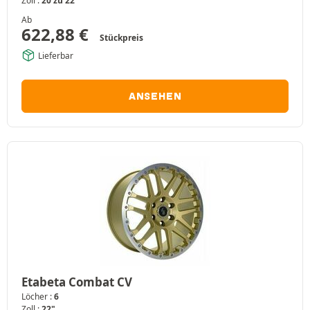
Zoll :
20 zu 22"
Ab
622,88
€
Stückpreis
Lieferbar
ANSEHEN
Etabeta Combat CV
Löcher :
6
Zoll :
22"