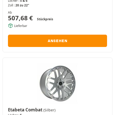
Löcher :
5 & 6
Zoll :
20 zu 22"
Ab
507,68
€
Stückpreis
Lieferbar
ANSEHEN
Etabeta Combat
(Silber)