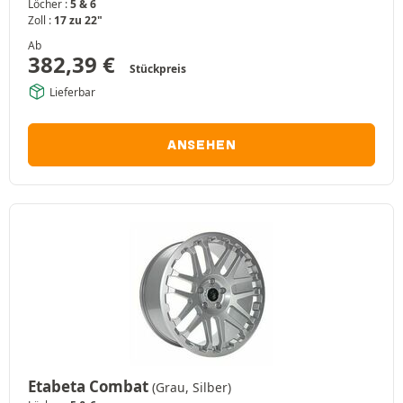
Löcher :
5 & 6
Zoll :
17 zu 22"
Ab
382,39
€
Stückpreis
Lieferbar
ANSEHEN
Etabeta Combat
(Grau, Silber)