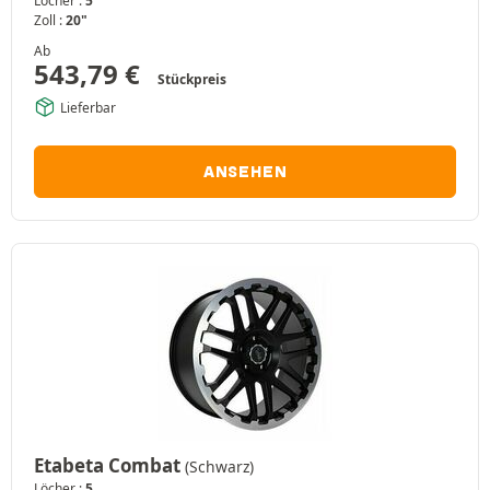
Löcher :
5
Zoll :
20"
Ab
543,79
€
Stückpreis
Lieferbar
ANSEHEN
Etabeta Combat
(Schwarz)
Löcher :
5