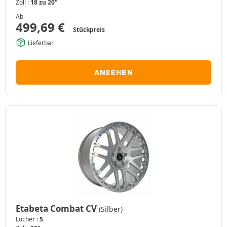
Zoll :
18 zu 20"
Ab
499,69
€
Stückpreis
Lieferbar
ANSEHEN
Etabeta Combat CV
(Silber)
Löcher :
5