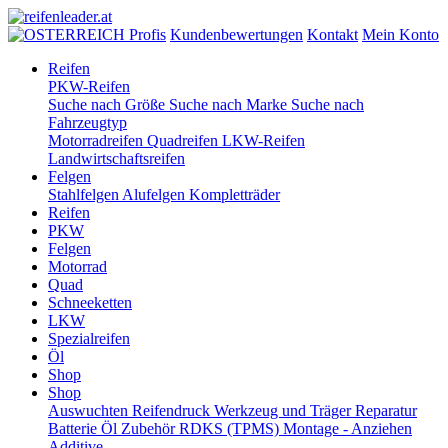
Profis
Kundenbewertungen
Kontakt
Mein Konto
Reifen
PKW-Reifen
Suche nach Größe
Suche nach Marke
Suche nach
Fahrzeugtyp
Motorradreifen
Quadreifen
LKW-Reifen
Landwirtschaftsreifen
Felgen
Stahlfelgen
Alufelgen
Kompletträder
Reifen
PKW
Felgen
Motorrad
Quad
Schneeketten
LKW
Spezialreifen
Öl
Shop
Shop
Auswuchten
Reifendruck
Werkzeug und Träger
Reparatur
Batterie
Öl
Zubehör
RDKS (TPMS)
Montage - Anziehen
Additive