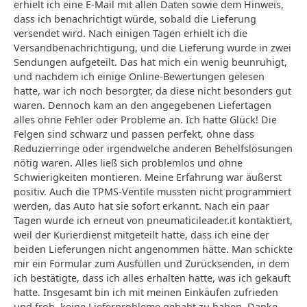
erhielt ich eine E-Mail mit allen Daten sowie dem Hinweis,
dass ich benachrichtigt würde, sobald die Lieferung
versendet wird. Nach einigen Tagen erhielt ich die
Versandbenachrichtigung, und die Lieferung wurde in zwei
Sendungen aufgeteilt. Das hat mich ein wenig beunruhigt,
und nachdem ich einige Online-Bewertungen gelesen
hatte, war ich noch besorgter, da diese nicht besonders gut
waren. Dennoch kam an den angegebenen Liefertagen
alles ohne Fehler oder Probleme an. Ich hatte Glück! Die
Felgen sind schwarz und passen perfekt, ohne dass
Reduzierringe oder irgendwelche anderen Behelfslösungen
nötig waren. Alles ließ sich problemlos und ohne
Schwierigkeiten montieren. Meine Erfahrung war äußerst
positiv. Auch die TPMS-Ventile mussten nicht programmiert
werden, das Auto hat sie sofort erkannt. Nach ein paar
Tagen wurde ich erneut von pneumaticileader.it kontaktiert,
weil der Kurierdienst mitgeteilt hatte, dass ich eine der
beiden Lieferungen nicht angenommen hätte. Man schickte
mir ein Formular zum Ausfüllen und Zurücksenden, in dem
ich bestätigte, dass ich alles erhalten hatte, was ich gekauft
hatte. Insgesamt bin ich mit meinen Einkäufen zufrieden
und froh, keine Lieferprobleme gehabt zu haben. Danke.