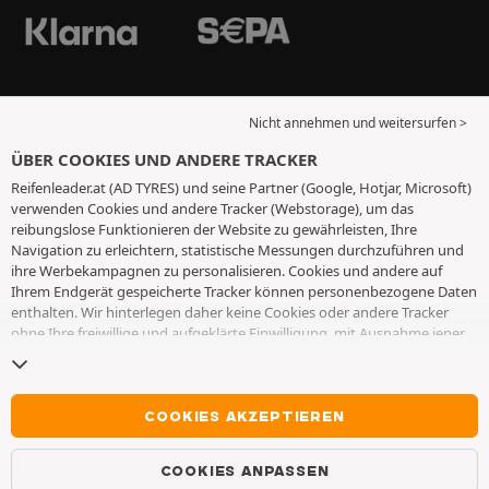
Nicht annehmen und weitersurfen >
ÜBER COOKIES UND ANDERE TRACKER
Reifenleader.at (AD TYRES) und seine Partner (Google, Hotjar, Microsoft)
verwenden Cookies und andere Tracker (Webstorage), um das
reibungslose Funktionieren der Website zu gewährleisten, Ihre
Navigation zu erleichtern, statistische Messungen durchzuführen und
ihre Werbekampagnen zu personalisieren. Cookies und andere auf
Ihrem Endgerät gespeicherte Tracker können personenbezogene Daten
enthalten. Wir hinterlegen daher keine Cookies oder andere Tracker
ohne Ihre freiwillige und aufgeklärte Einwilligung, mit Ausnahme jener,
die für den Betrieb der Webseite unerlässlich sind. Wir speichern Ihre
Auswahl für einen Zeitraum von 6 Monaten. Sie können Ihre
Einwilligung jederzeit widerrufen, indem Sie die Webseite
Cookies und
andere Tracker
besuchen. Sie haben die Möglichkeit, Ihre Navigation
COOKIES AKZEPTIEREN
fortzusetzen, ohne die Hinterlegung von Cookies oder anderen
Trackern zu akzeptieren. Die Ablehnung hat keinen Einfluss auf Ihren
COOKIES ANPASSEN
Zugriff zu den angebotenen Dienstleistungen AD TYRES. Weitere