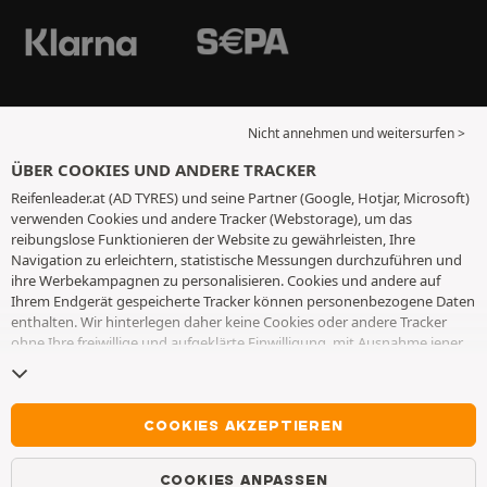
Nicht annehmen und weitersurfen >
ÜBER COOKIES UND ANDERE TRACKER
Reifenleader.at (AD TYRES) und seine Partner (Google, Hotjar, Microsoft)
verwenden Cookies und andere Tracker (Webstorage), um das
reibungslose Funktionieren der Website zu gewährleisten, Ihre
Navigation zu erleichtern, statistische Messungen durchzuführen und
ihre Werbekampagnen zu personalisieren. Cookies und andere auf
Ihrem Endgerät gespeicherte Tracker können personenbezogene Daten
enthalten. Wir hinterlegen daher keine Cookies oder andere Tracker
ohne Ihre freiwillige und aufgeklärte Einwilligung, mit Ausnahme jener,
die für den Betrieb der Webseite unerlässlich sind. Wir speichern Ihre
Auswahl für einen Zeitraum von 6 Monaten. Sie können Ihre
Einwilligung jederzeit widerrufen, indem Sie die Webseite
Cookies und
andere Tracker
besuchen. Sie haben die Möglichkeit, Ihre Navigation
COOKIES AKZEPTIEREN
fortzusetzen, ohne die Hinterlegung von Cookies oder anderen
Trackern zu akzeptieren. Die Ablehnung hat keinen Einfluss auf Ihren
COOKIES ANPASSEN