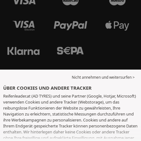
Nicht annehmen und weitersurfen >
ÜBER COOKIES UND ANDERE TRACKER
Reifenleader.at (AD TYRES) und seine Partner (Google, Hotjar, Microsoft)
verwenden Cookies und andere Tracker (Webstorage), um das
reibungslose Funktionieren der Website zu gewährleisten, Ihre
Navigation zu erleichtern, statistische Messungen durchzuführen und
ihre Werbekampagnen zu personalisieren. Cookies und andere auf
Ihrem Endgerät gespeicherte Tracker können personenbezogene Daten
enthalten. Wir hinterlegen daher keine Cookies oder andere Tracker
ohne Ihre freiwillige und aufgeklärte Einwilligung, mit Ausnahme jener,