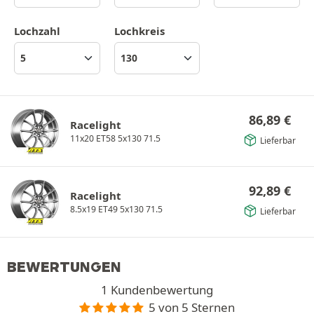
Lochzahl
Lochkreis
86,89
€
Racelight
11x20 ET58 5x130 71.5
Lieferbar
92,89
€
Racelight
8.5x19 ET49 5x130 71.5
Lieferbar
BEWERTUNGEN
1 Kundenbewertung
5 von 5 Sternen