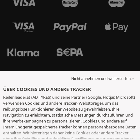
Nicht annehmen und weitersurfen >
ÜBER COOKIES UND ANDERE TRACKER
Reifenleader.at (AD TYRES) und seine Partner (Google, Hotjar, Microsoft)
verwenden Cookies und andere Tracker (Webstorage), um das
reibungslose Funktionieren der Website zu gewährleisten, Ihre
Navigation zu erleichtern, statistische Messungen durchzuführen und
ihre Werbekampagnen zu personalisieren. Cookies und andere auf
Ihrem Endgerät gespeicherte Tracker können personenbezogene Daten
enthalten. Wir hinterlegen daher keine Cookies oder andere Tracker
ohne Ihre freiwillige und aufgeklärte Einwilligung, mit Ausnahme jener,