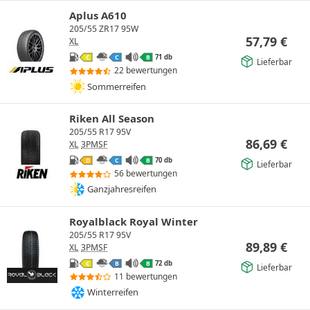
Aplus A610
205/55 ZR17 95W
57,79
€
XL
71 db
C
C
B
Lieferbar
22 bewertungen
Sommerreifen
Riken All Season
205/55 R17 95V
86,69
€
XL
3PMSF
70 db
D
C
B
Lieferbar
56 bewertungen
Ganzjahresreifen
Royalblack Royal Winter
205/55 R17 95V
89,89
€
XL
3PMSF
72 db
C
B
B
Lieferbar
11 bewertungen
Winterreifen