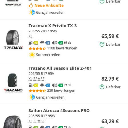
Lieferbar
Neue Ankünfte
Ganzjahresreifen
Tracmax X Privilo TX-3
205/55 ZR17 95W
65,59
€
XL
69 db
C
B
A
Lieferbar
1108 bewertungen
Sommerreifen
Trazano All Season Elite Z-401
205/55 R17 95V
82,79
€
XL
3PMSF
72 db
C
C
B
Lieferbar
239 bewertungen
Ganzjahresreifen
Sailun Atrezzo 4Seasons PRO
205/55 R17 95W
63,29
€
XL
3PMSF
72 db
B
B
B