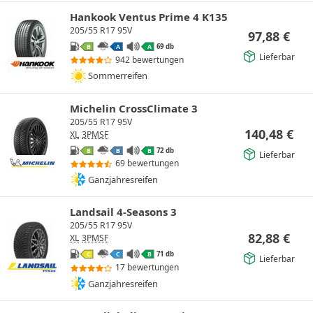
Hankook Ventus Prime 4 K135
205/55 R17 95V
97,88
€
69 db
B
A
A
Lieferbar
942 bewertungen
Sommerreifen
Michelin CrossClimate 3
205/55 R17 95V
140,48
€
XL
3PMSF
72 db
B
B
B
Lieferbar
69 bewertungen
Ganzjahresreifen
Landsail 4-Seasons 3
205/55 R17 95V
82,88
€
XL
3PMSF
71 db
C
C
B
Lieferbar
17 bewertungen
Ganzjahresreifen