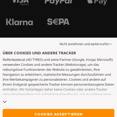
Nicht annehmen und weitersurfen >
ÜBER COOKIES UND ANDERE TRACKER
Reifenleader.at (AD TYRES) und seine Partner (Google, Hotjar, Microsoft)
verwenden Cookies und andere Tracker (Webstorage), um das
reibungslose Funktionieren der Website zu gewährleisten, Ihre
Navigation zu erleichtern, statistische Messungen durchzuführen und
ihre Werbekampagnen zu personalisieren. Cookies und andere auf
Ihrem Endgerät gespeicherte Tracker können personenbezogene Daten
enthalten. Wir hinterlegen daher keine Cookies oder andere Tracker
ohne Ihre freiwillige und aufgeklärte Einwilligung, mit Ausnahme jener,
die für den Betrieb der Webseite unerlässlich sind. Wir speichern Ihre
Auswahl für einen Zeitraum von 6 Monaten. Sie können Ihre
Einwilligung jederzeit widerrufen, indem Sie die Webseite
Cookies und
andere Tracker
besuchen. Sie haben die Möglichkeit, Ihre Navigation
COOKIES AKZEPTIEREN