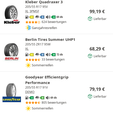
Kleber Quadraxer 3
205/55 R17 95V
99,19
€
XL
3PMSF
69 db
C
B
A
Lieferbar
624 bewertungen
Ganzjahresreifen
Berlin Tires Summer UHP1
205/55 ZR17 95W
68,29
€
XL
72 db
C
B
B
Lieferbar
33 bewertungen
Sommerreifen
Goodyear Efficientgrip
Performance
205/55 R17 91V
79,19
€
DEMO
Lieferbar
69 db
A
B
805 bewertungen
Sommerreifen