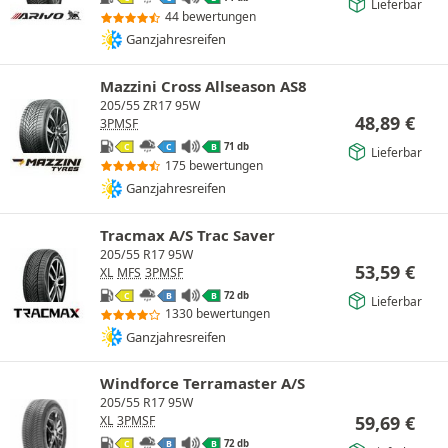
Lieferbar
44 bewertungen
Ganzjahresreifen
Mazzini Cross Allseason AS8
205/55 ZR17 95W
48,89
€
3PMSF
71 db
C
C
B
Lieferbar
175 bewertungen
Ganzjahresreifen
Tracmax A/S Trac Saver
205/55 R17 95W
53,59
€
XL
MFS
3PMSF
72 db
C
B
B
Lieferbar
1330 bewertungen
Ganzjahresreifen
Windforce Terramaster A/S
205/55 R17 95W
59,69
€
XL
3PMSF
72 db
C
B
B