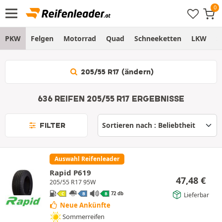
PKW
Felgen
Motorrad
Quad
Schneeketten
LKW
S
205/55 R17 (ändern)
636 REIFEN 205/55 R17 ERGEBNISSE
FILTER
Auswahl Reifenleader
Rapid P619
47,48
€
205/55 R17 95W
72 db
Lieferbar
C
B
B
Neue Ankünfte
Sommerreifen