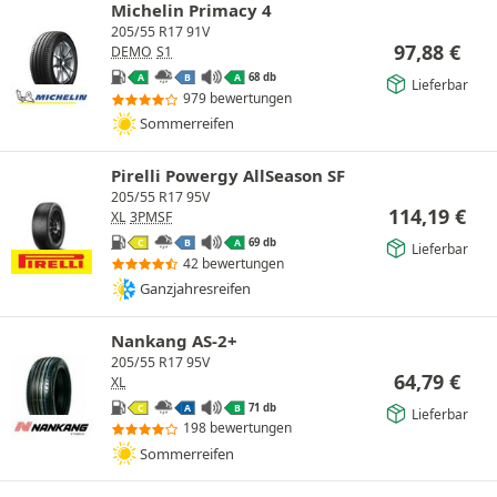
Michelin Primacy 4
205/55 R17 91V
97,88
€
DEMO
S1
68 db
A
B
A
Lieferbar
979 bewertungen
Sommerreifen
Pirelli Powergy AllSeason SF
205/55 R17 95V
114,19
€
XL
3PMSF
69 db
C
B
A
Lieferbar
42 bewertungen
Ganzjahresreifen
Nankang AS-2+
205/55 R17 95V
64,79
€
XL
71 db
C
A
B
Lieferbar
198 bewertungen
Sommerreifen