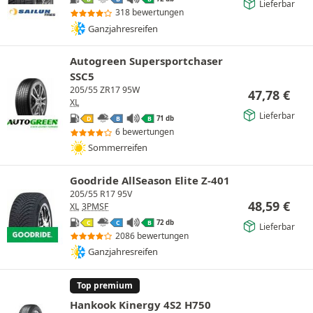
Lieferbar
318 bewertungen
Ganzjahresreifen
Autogreen Supersportchaser
SSC5
205/55 ZR17 95W
47,78
€
XL
Lieferbar
71 db
D
B
B
6 bewertungen
Sommerreifen
Goodride AllSeason Elite Z-401
205/55 R17 95V
48,59
€
XL
3PMSF
72 db
C
C
B
Lieferbar
2086 bewertungen
Ganzjahresreifen
Top premium
Hankook Kinergy 4S2 H750