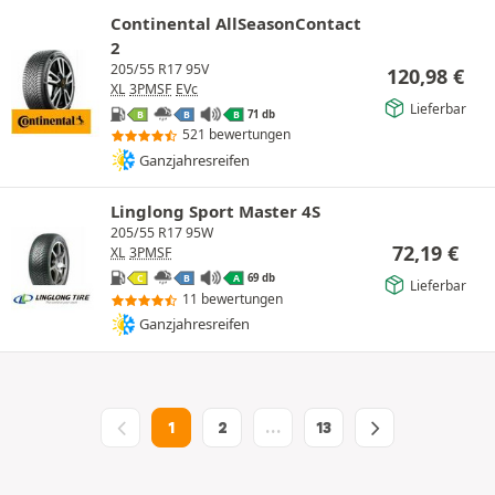
Continental AllSeasonContact
2
205/55 R17 95V
120,98
€
XL
3PMSF
EVc
Lieferbar
71 db
B
B
B
521 bewertungen
Ganzjahresreifen
Linglong Sport Master 4S
205/55 R17 95W
72,19
€
XL
3PMSF
69 db
C
B
A
Lieferbar
11 bewertungen
Ganzjahresreifen
1
2
…
13