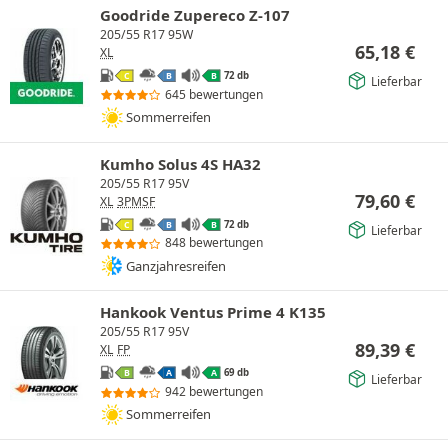
Goodride Zupereco Z-107
205/55 R17 95W
65,18
€
XL
72 db
C
B
B
Lieferbar
645 bewertungen
Sommerreifen
Kumho Solus 4S HA32
205/55 R17 95V
79,60
€
XL
3PMSF
72 db
C
B
B
Lieferbar
848 bewertungen
Ganzjahresreifen
Hankook Ventus Prime 4 K135
205/55 R17 95V
89,39
€
XL
FP
69 db
B
A
A
Lieferbar
942 bewertungen
Sommerreifen