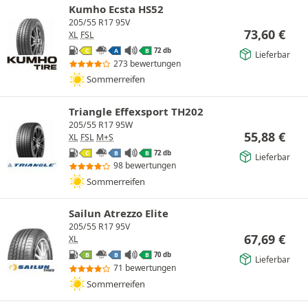
Kumho Ecsta HS52
205/55 R17 95V
73,60
€
XL
FSL
72 db
C
A
B
Lieferbar
273 bewertungen
Sommerreifen
Triangle Effexsport TH202
205/55 R17 95W
55,88
€
XL
FSL
M+S
72 db
C
B
B
Lieferbar
98 bewertungen
Sommerreifen
Sailun Atrezzo Elite
205/55 R17 95V
67,69
€
XL
70 db
B
B
B
Lieferbar
71 bewertungen
Sommerreifen