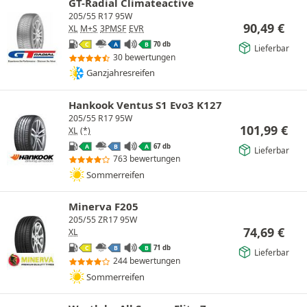
GT-Radial Climateactive
205/55 R17 95W
90,49
€
XL
M+S
3PMSF
EVR
70 db
C
A
B
Lieferbar
30 bewertungen
Ganzjahresreifen
Hankook Ventus S1 Evo3 K127
205/55 R17 95W
101,99
€
XL
(*)
67 db
A
B
A
Lieferbar
763 bewertungen
Sommerreifen
Minerva F205
205/55 ZR17 95W
74,69
€
XL
71 db
C
B
B
Lieferbar
244 bewertungen
Sommerreifen