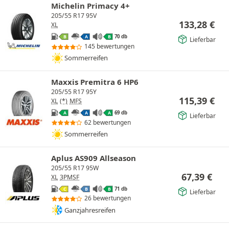
Michelin Primacy 4+
205/55 R17 95V
133,28
€
XL
70 db
B
A
B
Lieferbar
145 bewertungen
Sommerreifen
Maxxis Premitra 6 HP6
205/55 R17 95Y
115,39
€
XL
(*)
MFS
69 db
A
A
A
Lieferbar
62 bewertungen
Sommerreifen
Aplus AS909 Allseason
205/55 R17 95W
67,39
€
XL
3PMSF
71 db
C
B
B
Lieferbar
26 bewertungen
Ganzjahresreifen