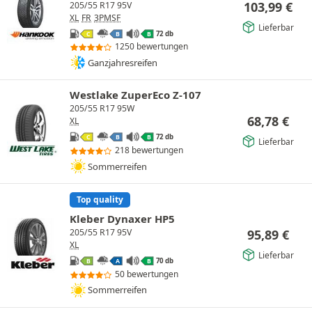
103,99
€
205/55 R17 95V
XL
FR
3PMSF
Lieferbar
72 db
C
B
B
1250 bewertungen
Ganzjahresreifen
Westlake ZuperEco Z-107
205/55 R17 95W
68,78
€
XL
72 db
C
B
B
Lieferbar
218 bewertungen
Sommerreifen
Top quality
Kleber Dynaxer HP5
95,89
€
205/55 R17 95V
XL
Lieferbar
70 db
B
A
B
50 bewertungen
Sommerreifen