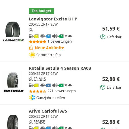
Top budget
Lanvigator Excite UHP
205/55 ZR17 95W
51,59
€
XL
71 db
Lieferbar
C
C
B
1 bewertungen
Neue Ankünfte
Sommerreifen
Rotalla Setula 4 Season RA03
205/55 ZR17 95W
52,88
€
XL
FP
M+S
72 db
C
B
B
Lieferbar
271 bewertungen
Ganzjahresreifen
Arivo Carloful A/S
205/55 ZR17 95W
52,88
€
XL
3PMSF
71 db
C
C
B