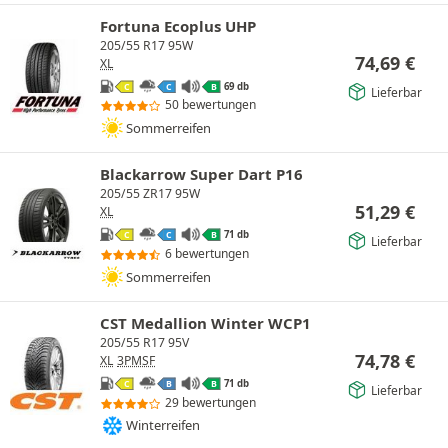
Fortuna Ecoplus UHP
205/55 R17 95W
74,69
€
XL
69 db
C
C
B
Lieferbar
50 bewertungen
Sommerreifen
Blackarrow Super Dart P16
205/55 ZR17 95W
51,29
€
XL
71 db
C
C
B
Lieferbar
6 bewertungen
Sommerreifen
CST Medallion Winter WCP1
205/55 R17 95V
74,78
€
XL
3PMSF
71 db
C
B
B
Lieferbar
29 bewertungen
Winterreifen