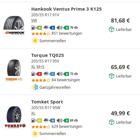
Hankook Ventus Prime 3 K125
205/55 R17 91V
81,68
€
VW
70 db
B
A
B
Lieferbar
851 bewertungen
Sommerreifen
Torque TQ025
205/55 R17 95V
65,69
€
XL
M+S
72 db
E
C
B
Lieferbar
84 bewertungen
Ganzjahresreifen
Tomket Sport
205/55 R17 95W
49,99
€
XL
69 db
C
B
B
Lieferbar
629 bewertungen
Sommerreifen