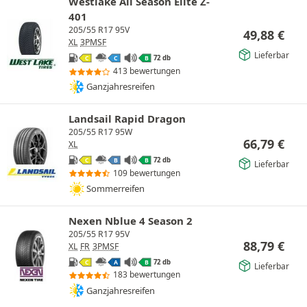
Westlake All Season Elite Z-
401
205/55 R17 95V
49,88
€
XL
3PMSF
Lieferbar
72 db
C
C
B
413 bewertungen
Ganzjahresreifen
Landsail Rapid Dragon
205/55 R17 95W
66,79
€
XL
72 db
C
B
B
Lieferbar
109 bewertungen
Sommerreifen
Nexen Nblue 4 Season 2
205/55 R17 95V
88,79
€
XL
FR
3PMSF
72 db
C
A
B
Lieferbar
183 bewertungen
Ganzjahresreifen