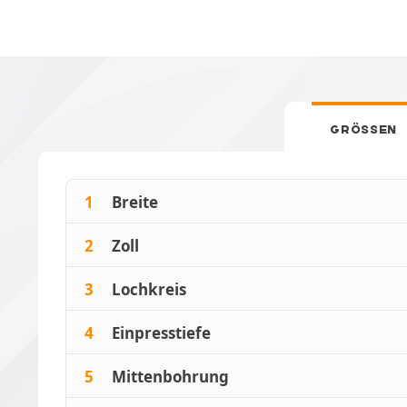
GRÖSSEN
1
Breite
2
Zoll
3
Lochkreis
4
Einpresstiefe
5
Mittenbohrung