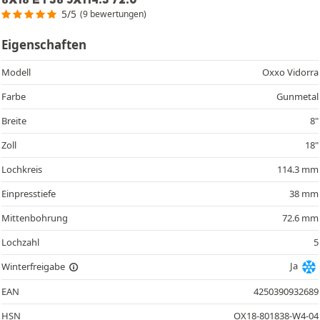
5/5
(9 bewertungen)
Eigenschaften
Modell
Oxxo Vidorra
Farbe
Gunmetal
Breite
8"
Zoll
18"
Lochkreis
114.3 mm
Einpresstiefe
38 mm
Mittenbohrung
72.6 mm
Lochzahl
5
Ja
Winterfreigabe
EAN
4250390932689
HSN
OX18-801838-W4-04