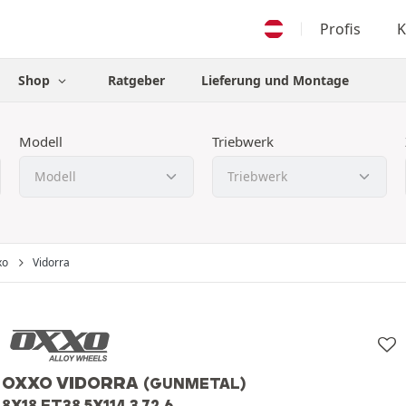
Profis
K
Shop
Ratgeber
Lieferung und Montage
Modell
Triebwerk
xo
Vidorra
OXXO VIDORRA
(GUNMETAL)
8X18 ET38 5X114.3 72.6