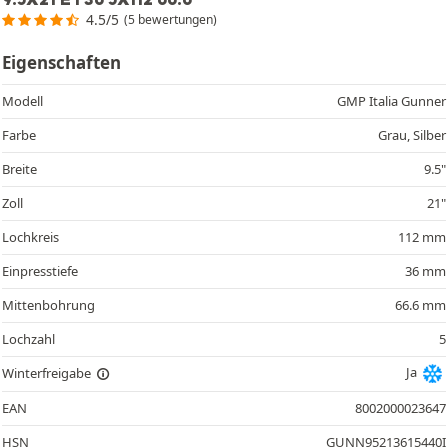
4.5/5
(5 bewertungen)
Eigenschaften
Modell
GMP Italia Gunner
Farbe
Grau, Silber
Breite
9.5"
Zoll
21"
Lochkreis
112 mm
Einpresstiefe
36 mm
Mittenbohrung
66.6 mm
Lochzahl
5
Ja
Winterfreigabe
EAN
8002000023647
HSN
GUNN95213615440I