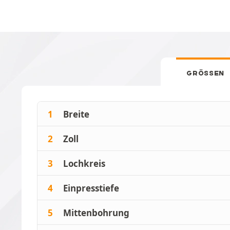
GRÖSSEN
1
Breite
2
Zoll
3
Lochkreis
4
Einpresstiefe
5
Mittenbohrung