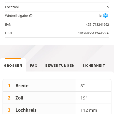
Lochzahl
5
Ja
Winterfreigabe
EAN
4251713241662
HSN
1819NX-5112A45666
GRÖSSEN
FAQ
BEWERTUNGEN
SICHERHEIT
1
Breite
8"
2
Zoll
19"
3
Lochkreis
112 mm