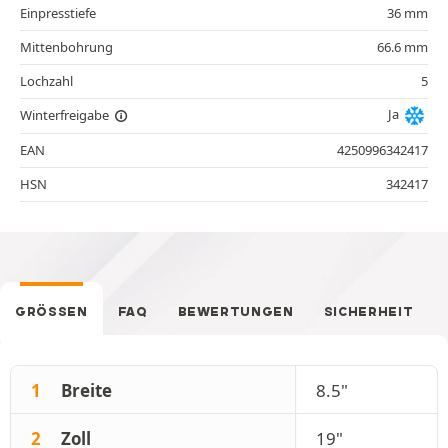
Einpresstiefe
36 mm
Mittenbohrung
66.6 mm
Lochzahl
5
Ja
Winterfreigabe
EAN
4250996342417
HSN
342417
GRÖSSEN
FAQ
BEWERTUNGEN
SICHERHEIT
1
Breite
8.5"
2
Zoll
19"