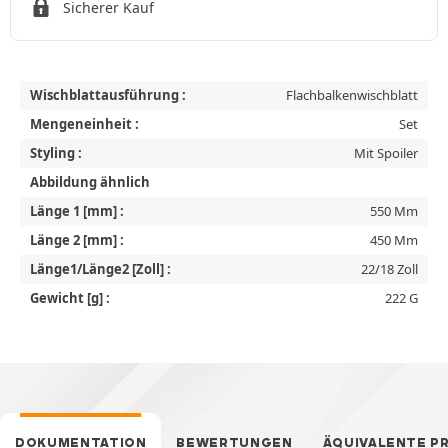
Sicherer Kauf
Wischblattausführung :
Flachbalkenwischblatt
Mengeneinheit :
Set
Styling :
Mit Spoiler
Abbildung ähnlich
Länge 1 [mm] :
550 Mm
Länge 2 [mm] :
450 Mm
Länge1/Länge2 [Zoll] :
22/18 Zoll
Gewicht [g] :
222 G
DOKUMENTATION
BEWERTUNGEN
ÄQUIVALENTE P