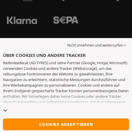
Nicht annehmen und weitersurfen >
ÜBER COOKIES UND ANDERE TRACKER
Reifenleader.at (AD TYRES) und seine Partner (Google, Hotjar, Microsoft)
verwenden Cookies und andere Tracker (Webstorage), um das
reibungslose Funktionieren der Website zu gewährleisten, Ihre
Navigation zu erleichtern, statistische Messungen durchzuführen und
ihre Werbekampagnen zu personalisieren. Cookies und andere auf
Ihrem Endgerät gespeicherte Tracker können personenbezogene Daten
enthalten. Wir hinterlegen daher keine Cookies oder andere Tracker
ohne Ihre freiwillige und aufgeklärte Einwilligung, mit Ausnahme jener,
die für den Betrieb der Webseite unerlässlich sind. Wir speichern Ihre
Auswahl für einen Zeitraum von 6 Monaten. Sie können Ihre
Einwilligung jederzeit widerrufen, indem Sie die Webseite
Cookies und
andere Tracker
besuchen. Sie haben die Möglichkeit, Ihre Navigation
COOKIES AKZEPTIEREN
fortzusetzen, ohne die Hinterlegung von Cookies oder anderen