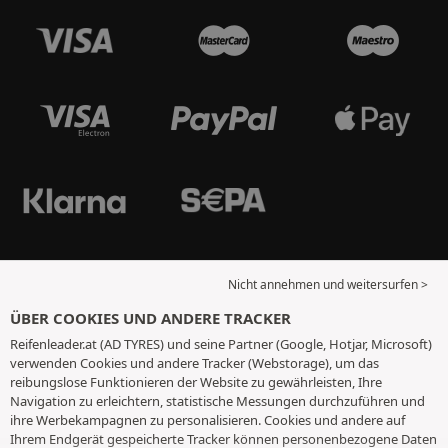
Nicht annehmen und weitersurfen >
ÜBER COOKIES UND ANDERE TRACKER
Reifenleader.at (AD TYRES) und seine Partner (Google, Hotjar, Microsoft)
verwenden Cookies und andere Tracker (Webstorage), um das
reibungslose Funktionieren der Website zu gewährleisten, Ihre
Navigation zu erleichtern, statistische Messungen durchzuführen und
ihre Werbekampagnen zu personalisieren. Cookies und andere auf
Ihrem Endgerät gespeicherte Tracker können personenbezogene Daten