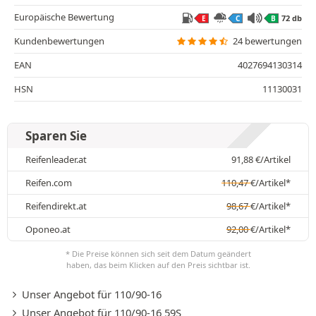
Europäische Bewertung
72 db
E
C
B
Kundenbewertungen
24 bewertungen
EAN
4027694130314
HSN
11130031
Sparen Sie
Reifenleader.at
91,88
€
/Artikel
Reifen.com
110,47
€
/Artikel*
Reifendirekt.at
98,67
€
/Artikel*
Oponeo.at
92,00
€
/Artikel*
* Die Preise können sich seit dem Datum geändert
haben, das beim Klicken auf den Preis sichtbar ist.
Unser Angebot für 110/90-16
Unser Angebot für 110/90-16 59S