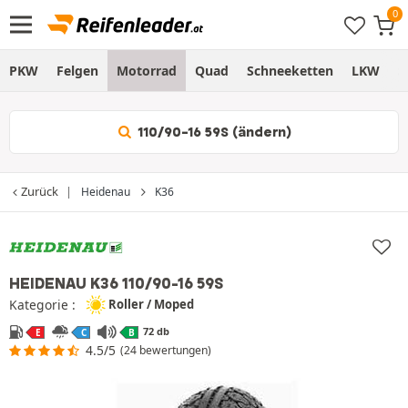
PKW
Felgen
Motorrad
Quad
Schneeketten
LKW
S
110/90-16 59S (ändern)
Zurück
Heidenau
K36
HEIDENAU K36
110/90-16 59S
Kategorie :
Roller / Moped
72 db
E
C
B
4.5/5
(24 bewertungen)