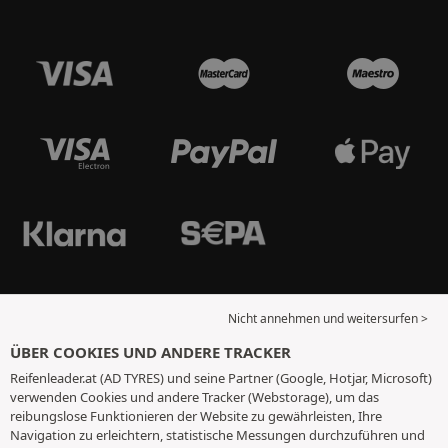
Nicht annehmen und weitersurfen >
ÜBER COOKIES UND ANDERE TRACKER
Reifenleader.at (AD TYRES) und seine Partner (Google, Hotjar, Microsoft)
verwenden Cookies und andere Tracker (Webstorage), um das
reibungslose Funktionieren der Website zu gewährleisten, Ihre
Navigation zu erleichtern, statistische Messungen durchzuführen und