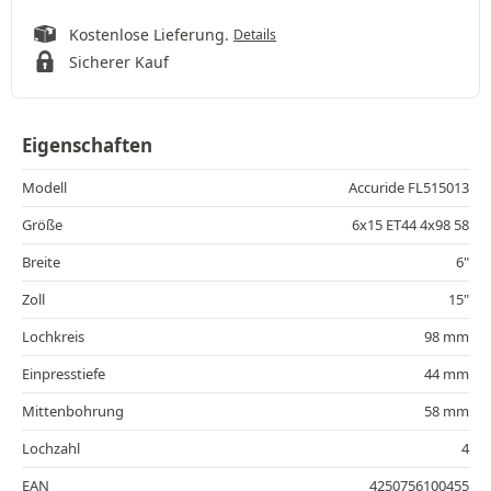
Kostenlose Lieferung.
Details
Sicherer Kauf
Eigenschaften
Modell
Accuride FL515013
Größe
6x15 ET44 4x98 58
Breite
6"
Zoll
15"
Lochkreis
98 mm
Einpresstiefe
44 mm
Mittenbohrung
58 mm
Lochzahl
4
EAN
4250756100455