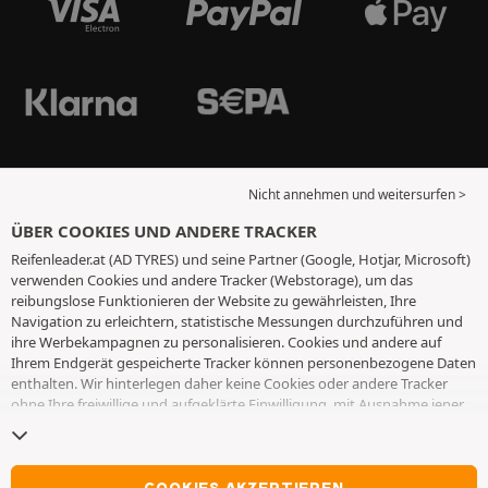
Nicht annehmen und weitersurfen >
ÜBER COOKIES UND ANDERE TRACKER
Reifenleader.at (AD TYRES) und seine Partner (Google, Hotjar, Microsoft)
verwenden Cookies und andere Tracker (Webstorage), um das
reibungslose Funktionieren der Website zu gewährleisten, Ihre
Navigation zu erleichtern, statistische Messungen durchzuführen und
ihre Werbekampagnen zu personalisieren. Cookies und andere auf
Ihrem Endgerät gespeicherte Tracker können personenbezogene Daten
enthalten. Wir hinterlegen daher keine Cookies oder andere Tracker
ohne Ihre freiwillige und aufgeklärte Einwilligung, mit Ausnahme jener,
die für den Betrieb der Webseite unerlässlich sind. Wir speichern Ihre
Auswahl für einen Zeitraum von 6 Monaten. Sie können Ihre
Einwilligung jederzeit widerrufen, indem Sie die Webseite
Cookies und
andere Tracker
besuchen. Sie haben die Möglichkeit, Ihre Navigation
COOKIES AKZEPTIEREN