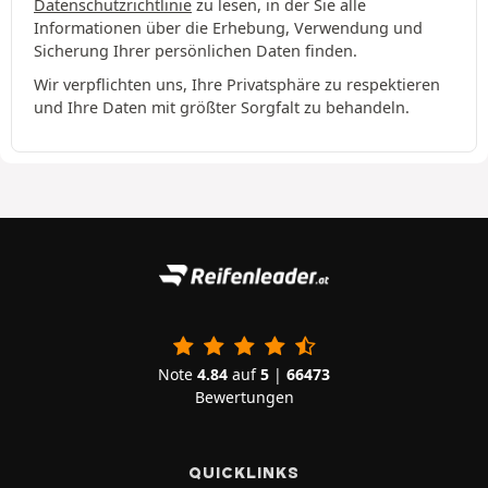
Datenschutzrichtlinie
zu lesen, in der Sie alle
Informationen über die Erhebung, Verwendung und
Sicherung Ihrer persönlichen Daten finden.
Wir verpflichten uns, Ihre Privatsphäre zu respektieren
und Ihre Daten mit größter Sorgfalt zu behandeln.
Note
4.84
auf
5
|
66473
Bewertungen
QUICKLINKS