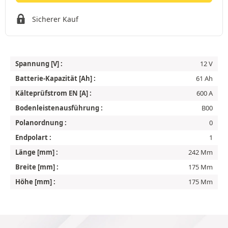
Sicherer Kauf
Spannung [V] :
12 V
Batterie-Kapazität [Ah] :
61 Ah
Kälteprüfstrom EN [A] :
600 A
Bodenleistenausführung :
B00
Polanordnung :
0
Endpolart :
1
Länge [mm] :
242 Mm
Breite [mm] :
175 Mm
Höhe [mm] :
175 Mm