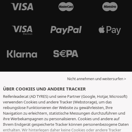
Nicht annehmen und weitersurfen >
ÜBER COOKIES UND ANDERE TRACKER
Reifenleader.at (AD TYRES) und seine Partner (Google, Hotjar, Microsoft)
verwenden Cookies und andere Tracker (Webstorage), um das
reibungslose Funktionieren der Website zu gewährleisten, Ihre
Navigation zu erleichtern, statistische Messungen durchzuführen und
ihre Werbekampagnen zu personalisieren. Cookies und andere auf
Ihrem Endgerät gespeicherte Tracker können personenbezogene Daten
enthalten. Wir hinterlegen daher keine Cookies oder andere Tracker