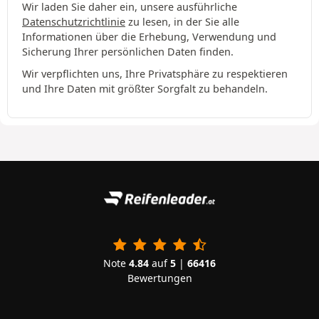
Wir laden Sie daher ein, unsere ausführliche
Datenschutzrichtlinie
zu lesen, in der Sie alle
Informationen über die Erhebung, Verwendung und
Sicherung Ihrer persönlichen Daten finden.
Wir verpflichten uns, Ihre Privatsphäre zu respektieren
und Ihre Daten mit größter Sorgfalt zu behandeln.
Note
4.84
auf
5
|
66416
Bewertungen