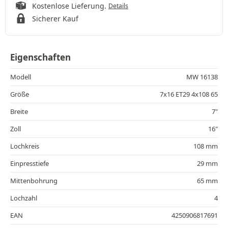
Kostenlose Lieferung.
Details
Sicherer Kauf
Eigenschaften
Modell
MW 16138
Größe
7x16 ET29 4x108 65
Breite
7"
Zoll
16"
Lochkreis
108 mm
Einpresstiefe
29 mm
Mittenbohrung
65 mm
Lochzahl
4
EAN
4250906817691