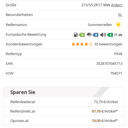
Größe
215/55 ZR17 98W
Ändern
Besonderheiten
XL
Reifensaison
Sommerreifen
Europäische Bewertung
71 db
B
B
B
Kundenbewertungen
35 bewertungen
Reifentyp
PKW
EAN
3528707045713
HSN
704571
Sparen Sie
Reifenleader.at
73,79
€
/Artikel
Reifendirekt.at
87,78
€
/Artikel*
Oponeo.at
74,00
€
/Artikel*