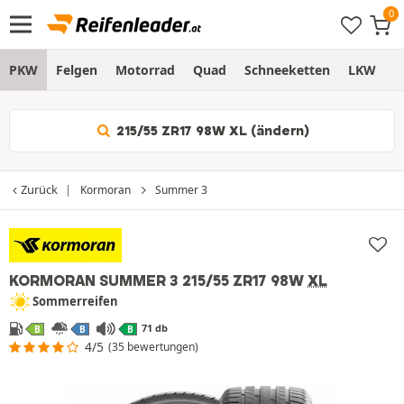
PKW
Felgen
Motorrad
Quad
Schneeketten
LKW
S
215/55 ZR17 98W XL (ändern)
Zurück
Kormoran
Summer 3
KORMORAN SUMMER 3
215/55 ZR17 98W
XL
Sommerreifen
71 db
B
B
B
4/5
(35 bewertungen)