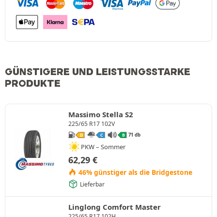
GÜNSTIGERE UND LEISTUNGSSTARKE
PRODUKTE
Massimo Stella S2
225/65 R17 102V
71 db
D
C
B
PKW – Sommer
62,29
€
46% günstiger als die Bridgestone
Lieferbar
Linglong Comfort Master
225/65 R17 102H