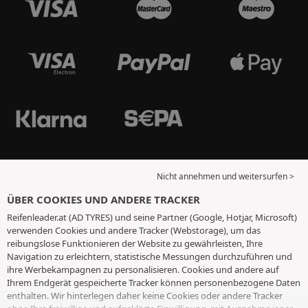
Nicht annehmen und weitersurfen >
ÜBER COOKIES UND ANDERE TRACKER
Reifenleader.at (AD TYRES) und seine Partner (Google, Hotjar, Microsoft)
verwenden Cookies und andere Tracker (Webstorage), um das
reibungslose Funktionieren der Website zu gewährleisten, Ihre
Navigation zu erleichtern, statistische Messungen durchzuführen und
ihre Werbekampagnen zu personalisieren. Cookies und andere auf
Ihrem Endgerät gespeicherte Tracker können personenbezogene Daten
enthalten. Wir hinterlegen daher keine Cookies oder andere Tracker