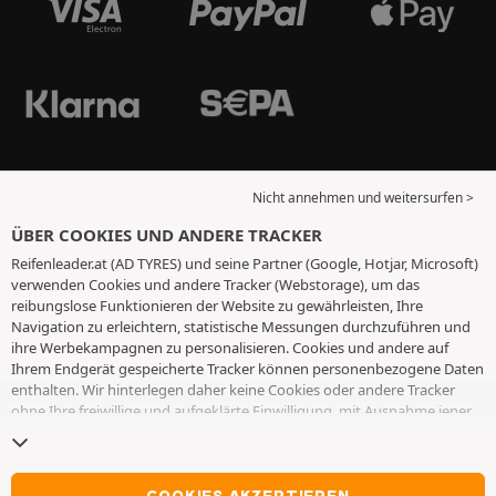
Nicht annehmen und weitersurfen >
ÜBER COOKIES UND ANDERE TRACKER
Reifenleader.at (AD TYRES) und seine Partner (Google, Hotjar, Microsoft)
verwenden Cookies und andere Tracker (Webstorage), um das
reibungslose Funktionieren der Website zu gewährleisten, Ihre
Navigation zu erleichtern, statistische Messungen durchzuführen und
ihre Werbekampagnen zu personalisieren. Cookies und andere auf
Ihrem Endgerät gespeicherte Tracker können personenbezogene Daten
enthalten. Wir hinterlegen daher keine Cookies oder andere Tracker
ohne Ihre freiwillige und aufgeklärte Einwilligung, mit Ausnahme jener,
die für den Betrieb der Webseite unerlässlich sind. Wir speichern Ihre
Auswahl für einen Zeitraum von 6 Monaten. Sie können Ihre
Einwilligung jederzeit widerrufen, indem Sie die Webseite
Cookies und
andere Tracker
besuchen. Sie haben die Möglichkeit, Ihre Navigation
COOKIES AKZEPTIEREN