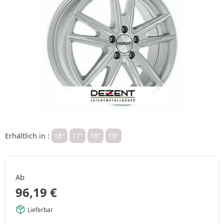
Erhältlich in :
16"
17"
18"
19"
Ab
96,19
€
Lieferbar