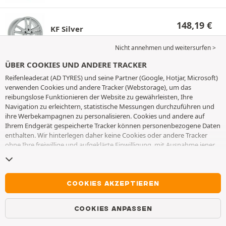
148,19
€
KF Silver
7x18 ET35 5x114.3 60.1
Lieferbar
Nicht annehmen und weitersurfen >
ÜBER COOKIES UND ANDERE TRACKER
164,69
€
Reifenleader.at (AD TYRES) und seine Partner (Google, Hotjar, Microsoft)
KF Silver
verwenden Cookies und andere Tracker (Webstorage), um das
7x18 ET40 5x114.3 60.1
Lieferbar
reibungslose Funktionieren der Website zu gewährleisten, Ihre
Navigation zu erleichtern, statistische Messungen durchzuführen und
ihre Werbekampagnen zu personalisieren. Cookies und andere auf
Ihrem Endgerät gespeicherte Tracker können personenbezogene Daten
164,78
€
KF Silver
enthalten. Wir hinterlegen daher keine Cookies oder andere Tracker
7x18 ET43 5x112 57.1
Lieferbar
ohne Ihre freiwillige und aufgeklärte Einwilligung, mit Ausnahme jener,
die für den Betrieb der Webseite unerlässlich sind. Wir speichern Ihre
Auswahl für einen Zeitraum von 6 Monaten. Sie können Ihre
Einwilligung jederzeit widerrufen, indem Sie die Webseite
Cookies und
164,78
€
KF Silver
andere Tracker
besuchen. Sie haben die Möglichkeit, Ihre Navigation
COOKIES AKZEPTIEREN
7x18 ET45 5x112 57.1
fortzusetzen, ohne die Hinterlegung von Cookies oder anderen
Lieferbar
Trackern zu akzeptieren. Die Ablehnung hat keinen Einfluss auf Ihren
COOKIES ANPASSEN
Zugriff zu den angebotenen Dienstleistungen AD TYRES. Weitere
Informationen finden Sie auf der
Webseite Cookies und andere Tracker
.