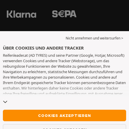
Nicht annehmen und weitersurfen >
ÜBER COOKIES UND ANDERE TRACKER
Reifenleader.at (AD TYRES) und seine Partner (Google, Hotjar, Microsoft)
verwenden Cookies und andere Tracker (Webstorage), um das
reibungslose Funktionieren der Website zu gewährleisten, Ihre
Navigation zu erleichtern, statistische Messungen durchzuführen und
ihre Werbekampagnen zu personalisieren. Cookies und andere auf
Ihrem Endgerät gespeicherte Tracker können personenbezogene Daten
enthalten. Wir hinterlegen daher keine Cookies oder andere Tracker
ohne Ihre freiwillige und aufgeklärte Einwilligung, mit Ausnahme jener,
die für den Betrieb der Webseite unerlässlich sind. Wir speichern Ihre
Auswahl für einen Zeitraum von 6 Monaten. Sie können Ihre
Einwilligung jederzeit widerrufen, indem Sie die Webseite
Cookies und
andere Tracker
besuchen. Sie haben die Möglichkeit, Ihre Navigation
COOKIES AKZEPTIEREN
fortzusetzen, ohne die Hinterlegung von Cookies oder anderen
Trackern zu akzeptieren. Die Ablehnung hat keinen Einfluss auf Ihren