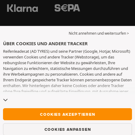
Nicht annehmen und weitersurfen >
ÜBER COOKIES UND ANDERE TRACKER
Reifenleader.at (AD TYRES) und seine Partner (Google, Hotjar, Microsoft)
verwenden Cookies und andere Tracker (Webstorage), um das
reibungslose Funktionieren der Website zu gewährleisten, Ihre
Navigation zu erleichtern, statistische Messungen durchzuführen und
ihre Werbekampagnen zu personalisieren. Cookies und andere auf
Ihrem Endgerät gespeicherte Tracker können personenbezogene Daten
enthalten. Wir hinterlegen daher keine Cookies oder andere Tracker
ohne Ihre freiwillige und aufgeklärte Einwilligung, mit Ausnahme jener,
die für den Betrieb der Webseite unerlässlich sind. Wir speichern Ihre
Auswahl für einen Zeitraum von 6 Monaten. Sie können Ihre
Einwilligung jederzeit widerrufen, indem Sie die Webseite
Cookies und
andere Tracker
besuchen. Sie haben die Möglichkeit, Ihre Navigation
COOKIES AKZEPTIEREN
fortzusetzen, ohne die Hinterlegung von Cookies oder anderen
Trackern zu akzeptieren. Die Ablehnung hat keinen Einfluss auf Ihren
COOKIES ANPASSEN
Zugriff zu den angebotenen Dienstleistungen AD TYRES. Weitere