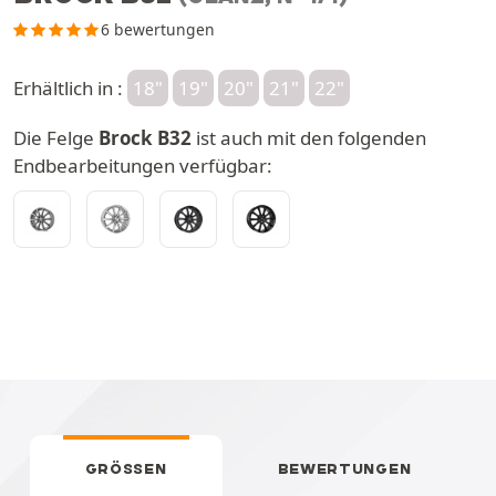
6 bewertungen
Erhältlich in :
18"
19"
20"
21"
22"
Die Felge
Brock B32
ist auch mit den folgenden
Endbearbeitungen verfügbar:
GRÖSSEN
BEWERTUNGEN