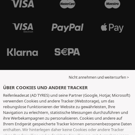
Nicht annehmen und weitersurfen >
ÜBER COOKIES UND ANDERE TRACKER
Reifenleader.at (AD TYRES) und seine Partner (Google, Hotjar, Microsoft)
verwenden Cookies und andere Tracker (Webstorage), um das
reibungslose Funktionieren der Website zu gewährleisten, Ihre
Navigation zu erleichtern, statistische Messungen durchzuführen und
ihre Werbekampagnen zu personalisieren. Cookies und andere auf
Ihrem Endgerät gespeicherte Tracker können personenbezogene Daten
enthalten. Wir hinterlegen daher keine Cookies oder andere Tracker