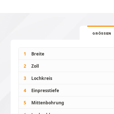
GRÖSSEN
1
Breite
2
Zoll
3
Lochkreis
4
Einpresstiefe
5
Mittenbohrung