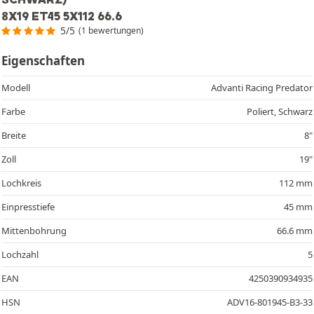
8X19 ET45 5X112 66.6
5/5
(1 bewertungen)
Eigenschaften
Modell
Advanti Racing Predator
Farbe
Poliert, Schwarz
Breite
8"
Zoll
19"
Lochkreis
112 mm
Einpresstiefe
45 mm
Mittenbohrung
66.6 mm
Lochzahl
5
EAN
4250390934935
HSN
ADV16-801945-B3-33